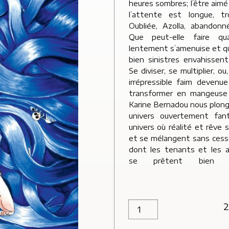
heures sombres; l’être aimé
l’attente est longue, t
Oubliée, Azolla, abandonn
Que peut-elle faire qua
lentement s’amenuise et q
bien sinistres envahissen
Se diviser, se multiplier, 
irrépressible faim deven
transformer en mangeus
Karine Bernadou nous plonge
univers ouvertement fant
univers où réalité et rêve 
et se mélangent sans ces
dont les tenants et les 
se prêtent bien 
2
quantité de Azolla