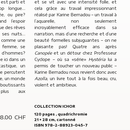
 est parti et
et se vit avec une intensité folle, et
rop longue…
cela grâce au travail impressionnant
ée, ou pire?
réalisé par Karine Bernadou – un travail à
nd l’espoir
l’aquarelle, non seulement
ue des rêves
incroyablement efficace dans sa
t ses nuits…
narration, mais d’une recherche et d’une
ou, comme une
beauté formelles subjuguantes – on ne
ue femme, se
plaisante pas! Quatre ans après
e d’hommes?
Canopée
et un détour chez Professeur
 ici dans un
Cyclope – où sa «série»
Hystéria
lui a
astique, un
permis de toucher un nouveau public –
se percutent
Karine Bernadou nous revient donc avec
se, un monde
Azolla
, un livre tout à la fois beau, cru,
aboutissants
violent et ambitieux.
plus aux
COLLECTION ICHOR
120 pages , quadrichromie
8.00
CHF
21 × 28 cm, cartonné
ISBN 978-2-88923-045-7