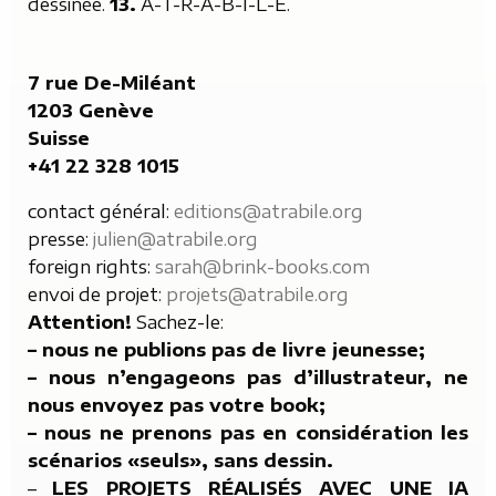
dessinée.
13.
A-T-R-A-B-I-L-E.
7 rue De-Miléant
1203 Genève
Suisse
+41 22 328 1015
contact général:
editions@atrabile.org
presse:
julien@atrabile.org
foreign rights:
sarah@brink-books.com
envoi de projet:
projets@atrabile.org
Attention!
Sachez-le:
– nous ne publions pas de livre jeunesse;
– nous n’engageons pas d’illustrateur, ne
nous envoyez pas votre book;
– nous ne prenons pas en considération les
scénarios «seuls», sans dessin.
–
LES PROJETS RÉALISÉS AVEC UNE IA