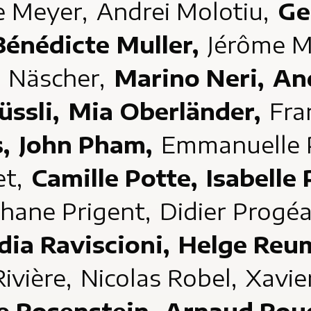
 Meyer,
Andrei Molotiu,
Ge
Bénédicte Muller,
Jérôme M
 Näscher,
Marino Neri,
An
üssli,
Mia Oberländer,
Fra
s,
John Pham,
Emmanuelle 
et,
Camille Potte,
Isabelle
hane Prigent,
Didier Progé
dia Raviscioni,
Helge Reu
ivière,
Nicolas Robel,
Xavie