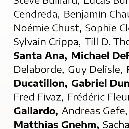
Steve Bulliard,
Lucas Bur
Cendreda,
Benjamin Ch
Noémie Chust,
Sophie C
Sylvain Crippa,
Till D. T
Santa Ana,
Michael De
Delaborde,
Guy Delisle,
Ducatillon,
Gabriel Du
Fred Fivaz,
Frédéric Fleu
Gallardo,
Andreas Gefe
Matthias Gnehm,
Sach