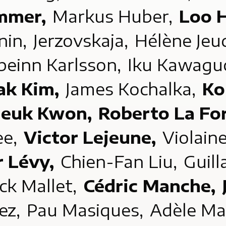
mmer,
Markus Huber,
Loo 
nin,
Jerzovskaja,
Hélène Jeu
beinn Karlsson,
Iku Kawagu
ak Kim,
James Kochalka,
Ko
deuk Kwon,
Roberto La Fo
ee,
Victor Lejeune,
Violain
r Lévy,
Chien-Fan Liu,
Guil
ick Mallet,
Cédric Manche,
ez,
Pau Masiques,
Adèle Ma