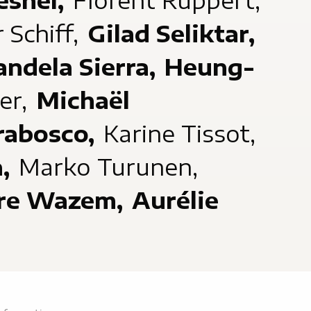
esnel,
Florent Ruppert,
 Schiff,
Gilad Seliktar,
andela Sierra,
Heung-
ner,
Michaël
rabosco,
Karine Tissot,
a,
Marko Turunen,
rre Wazem,
Aurélie