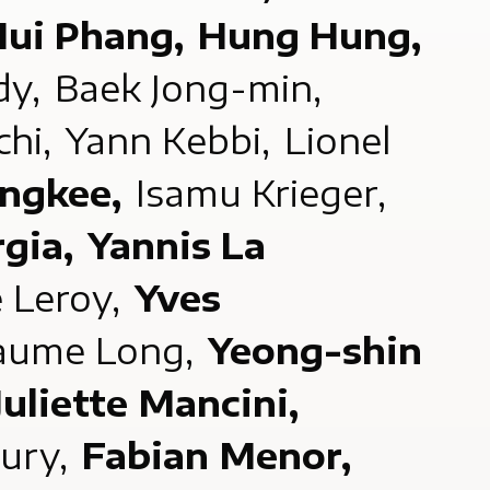
Hui Phang,
Hung Hung,
dy,
Baek Jong-min,
chi,
Yann Kebbi,
Lionel
ngkee,
Isamu Krieger,
rgia,
Yannis La
e Leroy,
Yves
laume Long,
Yeong-shin
Juliette Mancini,
ury,
Fabian Menor,