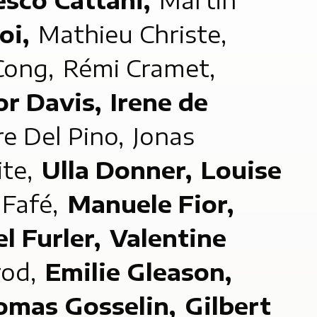
esco Cattani,
Martin
oi,
Mathieu Christe,
Cong,
Rémi Cramet,
or Davis,
Irene de
e Del Pino,
Jonas
ite,
Ulla Donner,
Louise
Fafé,
Manuele Fior,
l Furler,
Valentine
rod,
Emilie Gleason,
omas Gosselin,
Gilbert