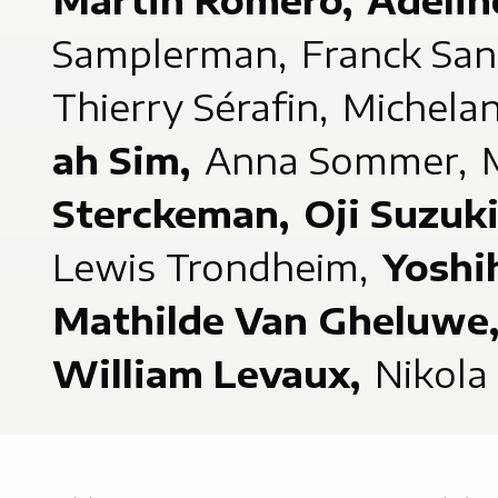
Martin Romero,
Adelin
Samplerman,
Franck San
Thierry Sérafin,
Michelan
ah Sim,
Anna Sommer,
Sterckeman,
Oji Suzuk
Lewis Trondheim,
Yoshi
Mathilde Van Gheluwe
William Levaux,
Nikola