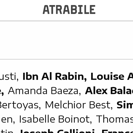
usti,
Ibn Al Rabin,
Louise 
e,
Amanda Baeza,
Alex Bala
Bertoyas,
Melchior Best,
Si
men,
Isabelle Boinot,
Thomas