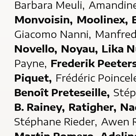
Barbara Meuli,
Amandine
Monvoisin,
Moolinex,
Giacomo Nanni,
Manfred
Novello,
Noyau,
Lika N
Payne,
Frederik Peeter
Piquet,
Frédéric Poincel
Benoît Preteseille,
Stép
B. Rainey,
Ratigher,
Na
Stéphane Rieder,
Awen R