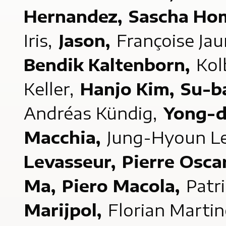
Hernandez,
Sascha Ho
Iris,
Jason,
Françoise Jau
Bendik Kaltenborn,
Kol
Keller,
Hanjo Kim,
Su-b
Andréas Kündig,
Yong-
Macchia,
Jung-Hyoun L
Levasseur,
Pierre Osca
Ma,
Piero Macola,
Patr
Marijpol,
Florian Martin