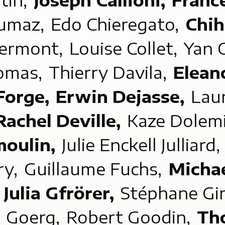
tin,
Joseph Callioni,
Franc
aumaz,
Edo Chieregato,
Chih
lermont,
Louise Collet,
Yan 
homas,
Thierry Davila,
Elean
Forge,
Erwin Dejasse,
Laur
Rachel Deville,
Kaze Dolem
moulin,
Julie Enckell Julliard,
ry,
Guillaume Fuchs,
Michae
,
Julia Gfrörer,
Stéphane Gi
a Goerg,
Robert Goodin,
Th