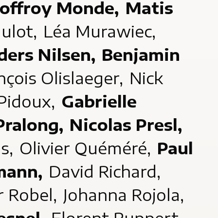
offroy Monde,
Matis
ulot,
Léa Murawiec,
ders Nilsen,
Benjamin
nçois Olislaeger,
Nick
Pidoux,
Gabrielle
 Pralong,
Nicolas Presl,
as,
Olivier Quéméré,
Paul
mann,
David Richard,
r Robel,
Johanna Rojola,