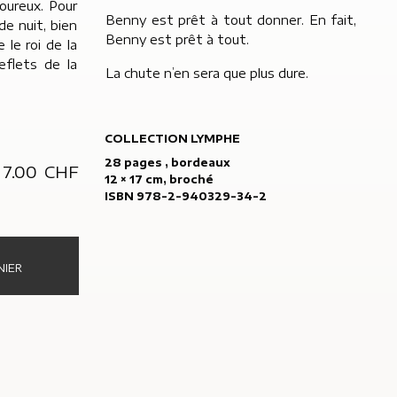
oureux. Pour
Benny est prêt à tout donner. En fait,
 de nuit, bien
Benny est prêt à tout.
 le roi de la
eflets de la
La chute n’en sera que plus dure.
COLLECTION LYMPHE
28 pages , bordeaux
7.00
CHF
12 × 17 cm, broché
ISBN 978-2-940329-34-2
NIER