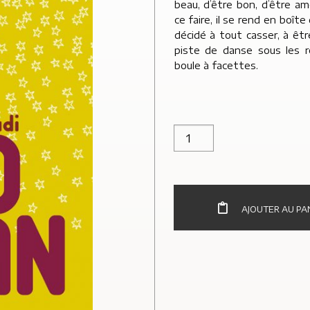
beau, d’être bon, d’être am
ce faire, il se rend en boîte
décidé à tout casser, à être
piste de danse sous les r
boule à facettes.
quantité de Discoman
AJOUTER AU PA