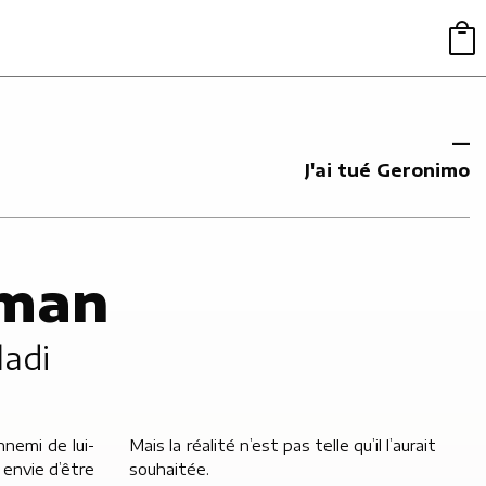
J'ai tué Geronimo
7
oman
ladi
nnemi de lui-
Mais la réalité n’est pas telle qu’il l’aurait
 envie d’être
souhaitée.