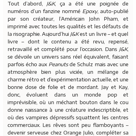
Tout d’abord,
J&K
, ça a été une poignée de
numéros d’un fanzine nommé
Epoxy
, auto-publié
par son créateur, l’Américain John Pham, et
imprimé avec toutes les qualités et les défauts de
la risographie. Aujourd’hui
J&K
est un livre – et quel
livre – dont le contenu a été revu, repensé,
retravaillé et complété pour l’occasion. Dans
J&K
,
se dévoile un univers sans réel équivalent, faisant
parfois écho aux
Peanuts
de Schulz mais avec une
atmosphère bien plus viciée, un mélange de
charme rétro et d’expérimentation actuelle, et une
bonne dose de folie et de mordant. Jay et Kay,
donc, évoluent dans un monde pop et
imprévisible, où un méchant bouton dans le cou
donne naissance à une créature indescriptible, et
où des vampires dépressifs squattent les centres
commerciaux. Les rêves sont peu flamboyants –
devenir serveuse chez Orange Julio, compléter sa