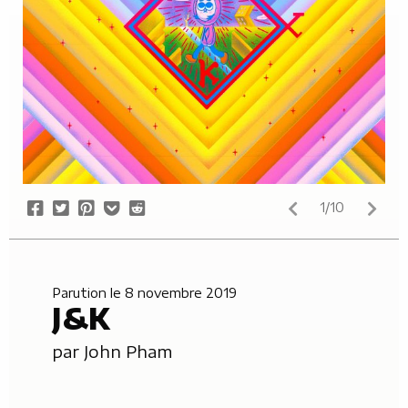
Share
Tweet
Pin
Add
Submit
1/10
on
it
to
to
Facebook
Pocket
Reddit
Parution le 8 novembre 2019
J&K
par
John Pham