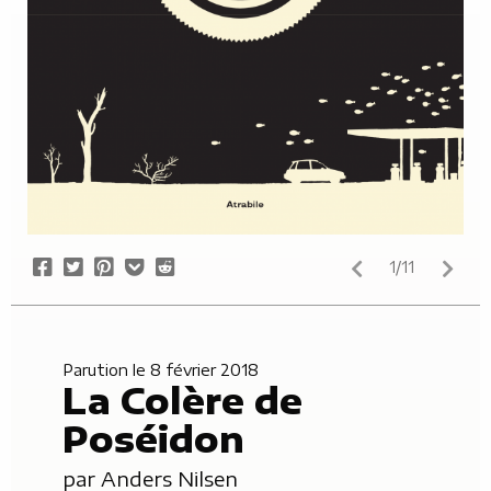
Share
Tweet
Pin
Add
Submit
1/11
on
it
to
to
Facebook
Pocket
Reddit
Parution le 8 février 2018
La Colère de
Poséidon
par
Anders Nilsen