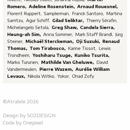
Romero,
Adeline Rosenstein,
Arnaud Rouesnel,
Florent Ruppert,
Samplerman,
Franck Santoro,
Martina
Sarritzu,
Agur Schiff,
Gilad Seliktar,
Thierry Sérafin,
Michelangelo Setola,
Greg Shaw,
Candela Sierra,
Heung-ah Sim,
Anna Sommer,
Mark Staff Brandl,
Jürg
Steiner,
Michaël Sterckeman,
Oji Suzuki,
Renaud
Thomas,
Tom Tirabosco,
Karine Tissot,
Lewis
Trondheim,
Yoshiharu Tsuge,
Kuniko Tsurita,
Marko Turunen,
Mathilde Van Gheluwe,
David
Vandermeulen,
Pierre Wazem,
Aurélie William
Levaux,
Nikola Witko,
Yokor,
Ohad Zofy
©Atrabile 2026
Design by
SO2DESIGN
Code by
Onepixel