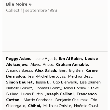
Bile Noire 4
Collectif | septembre 1998
Peggy Adam,
Laurie Agusti,
Ibn Al Rabin,
Louise
Aleksiejew,
Aloys,
Ancco,
Graham Annable,
Amanda Baeza,
Alex Baladi,
Ben,
Big Ben,
Karine
Bernadou,
Jean-Michel Bertoyas,
Melchior Best,
Simon Beuret,
Jessie Bi,
Ugo Bienvenu,
Lisa Blumen,
Isabelle Boinot,
Thomas Bonny,
Milos Borsky,
Steve
Bulliard,
Lucas Burtin,
Joseph Callioni,
Francesco
Cattani,
Martin Cendreda,
Benjamin Chaumaz,
Edo
Chieregato,
Chihoi,
Mathieu Christe,
Noémie Chust,