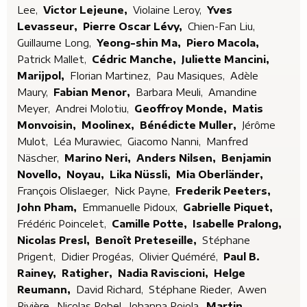
Lee,
Victor Lejeune,
Violaine Leroy,
Yves
Levasseur,
Pierre Oscar Lévy,
Chien-Fan Liu,
Guillaume Long,
Yeong-shin Ma,
Piero Macola,
Patrick Mallet,
Cédric Manche,
Juliette Mancini,
Marijpol,
Florian Martinez,
Pau Masiques,
Adèle
Maury,
Fabian Menor,
Barbara Meuli,
Amandine
Meyer,
Andrei Molotiu,
Geoffroy Monde,
Matis
Monvoisin,
Moolinex,
Bénédicte Muller,
Jérôme
Mulot,
Léa Murawiec,
Giacomo Nanni,
Manfred
Näscher,
Marino Neri,
Anders Nilsen,
Benjamin
Novello,
Noyau,
Lika Nüssli,
Mia Oberländer,
François Olislaeger,
Nick Payne,
Frederik Peeters,
John Pham,
Emmanuelle Pidoux,
Gabrielle Piquet,
Frédéric Poincelet,
Camille Potte,
Isabelle Pralong,
Nicolas Presl,
Benoît Preteseille,
Stéphane
Prigent,
Didier Progéas,
Olivier Quéméré,
Paul B.
Rainey,
Ratigher,
Nadia Raviscioni,
Helge
Reumann,
David Richard,
Stéphane Rieder,
Awen
Rivière,
Nicolas Robel,
Johanna Rojola,
Martin