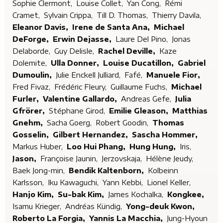
Sophie Clermont,
Louise Collet,
Yan Cong,
Rémi
Cramet,
Sylvain Crippa,
Till D. Thomas,
Thierry Davila,
Eleanor Davis,
Irene de Santa Ana,
Michael
DeForge,
Erwin Dejasse,
Laure Del Pino,
Jonas
Delaborde,
Guy Delisle,
Rachel Deville,
Kaze
Dolemite,
Ulla Donner,
Louise Ducatillon,
Gabriel
Dumoulin,
Julie Enckell Julliard,
Fafé,
Manuele Fior,
Fred Fivaz,
Frédéric Fleury,
Guillaume Fuchs,
Michael
Furler,
Valentine Gallardo,
Andreas Gefe,
Julia
Gfrörer,
Stéphane Girod,
Emilie Gleason,
Matthias
Gnehm,
Sacha Goerg,
Robert Goodin,
Thomas
Gosselin,
Gilbert Hernandez,
Sascha Hommer,
Markus Huber,
Loo Hui Phang,
Hung Hung,
Iris,
Jason,
Françoise Jaunin,
Jerzovskaja,
Hélène Jeudy,
Baek Jong-min,
Bendik Kaltenborn,
Kolbeinn
Karlsson,
Iku Kawaguchi,
Yann Kebbi,
Lionel Keller,
Hanjo Kim,
Su-bak Kim,
James Kochalka,
Kongkee,
Isamu Krieger,
Andréas Kündig,
Yong-deuk Kwon,
Roberto La Forgia,
Yannis La Macchia,
Jung-Hyoun