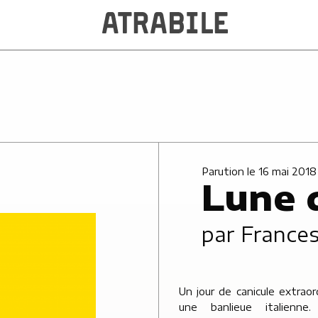
Parution le 16 mai 2018
Lune 
par
Frances
Un jour de canicule extraor
ouvriers qui menacent de
une banlieue italienne
parce que l’on veut les r