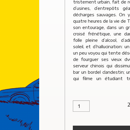
tristement urbain, fait de 
des robots – autant de 
d’usines, d’entrepôts g
qui convergent dans un fi
décharges sauvages. On y
quatre heures de la vie de
son entourage, dans un g
croisé frénétique, une d
folle pleine d’alcool, d’ad
soleil, et d’hallucination: u
un peu voyou qui tente d
de fourguer ses vieux dv
serveur chinois qui dissim
bar un bordel clandestin; u
qui filme un étudiant tr
quantité de Lune du matin