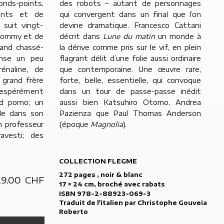
ronds-points,
personnages
éants et de
nal que l’on
 suit vingt-
devine dramatique.
Francesco Cattani
 Tommy et de
décrit dans
Lune du matin
un monde à
rand chassé-
la dérive comme pris sur le vif, en plein
anse un peu
flagrant délit d’une folie aussi ordinaire
rénaline, de
que contemporaine. Une œuvre rare,
n grand frère
forte, belle, essentielle, qui convoque
ésespérément
dans un tour de passe-passe inédit
d porno; un
aussi bien Katsuhiro Otomo, Andrea
ule dans son
Pazienza que Paul Thomas Anderson
n professeur
(époque
Magnolia
).
avesti; des
COLLECTION FLEGME
272 pages , noir & blanc
29.00
CHF
17 × 24 cm, broché avec rabats
ISBN 978-2-88923-069-3
Traduit de l'italien par
Christophe Gouveia
Roberto