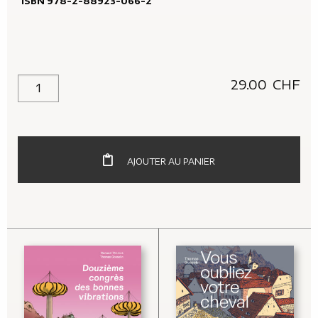
ISBN 978-2-88923-066-2
29.00
CHF
quantité de Lettres d'amours infinies
AJOUTER AU PANIER