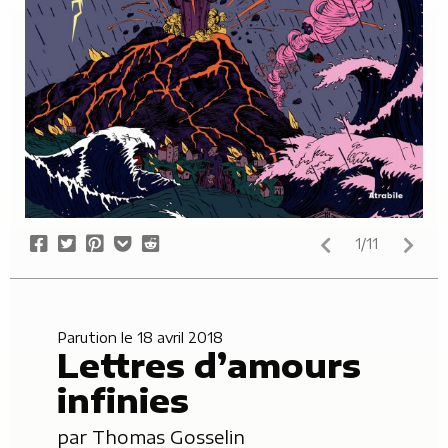
Share
Tweet
Pin
Add
Submit
1/11
on
it
to
to
Facebook
Pocket
Reddit
Parution le 18 avril 2018
Lettres d’amours
infinies
par
Thomas Gosselin