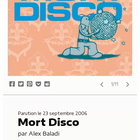
Share
Tweet
Pin
Add
Submit
1/11
on
it
to
to
Facebook
Pocket
Reddit
Parution le 23 septembre 2006
Mort Disco
par
Alex Baladi