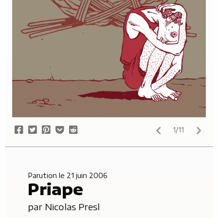
Share
Tweet
Pin
Add
Submit
1/11
on
it
to
to
Facebook
Pocket
Reddit
Parution le 21 juin 2006
Priape
par
Nicolas Presl