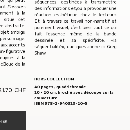
ion qui peut
séquences, destinées à transmettre
tant
Parcours
des informations et/ou à provoquer une
emment à la
réaction esthétique chez le lecteur.»
 situe cet
Et, à travers ce travail non-narratif et
e abstraite,
purement visuel, c’est bien tout ce qui
objet ambigu
fait l’essence même de la bande
 personnage,
dessinée et sa spécificité, «la
 aux accents
séquentialité», que questionne ici Greg
-figurative
Shaw.
oujours à la
cCloud de la
HORS COLLECTION
40 pages , quadrichromie
21.70
CHF
l
20 × 20 cm, broché avec découpe sur la
couverture
ISBN 978-2-940329-20-5
NIER