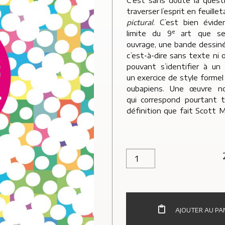
C’est sans doute la quest
traverser l’esprit en feuille
pictural
. C’est bien évid
e
limite du 9
art que se
ouvrage, une bande dessiné
c’est-à-dire sans texte ni 
pouvant s’identifier à un
un exercice de style formel
oubapiens. Une œuvre non
qui correspond pourtant t
définition que fait Scott M
quantité de Parcours pictura
AJOUTER AU PA