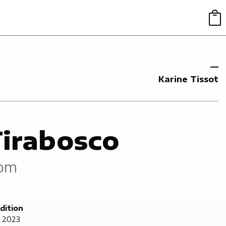
Karine Tissot
e
irabosco
com
dition
e 2023