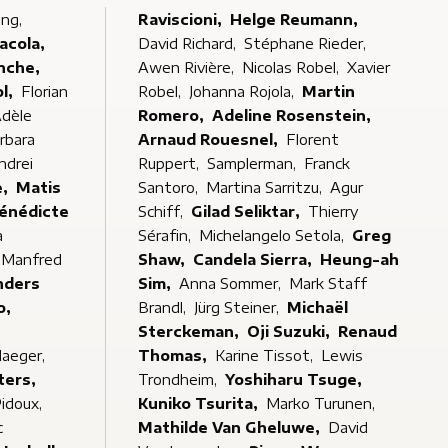
ong,
Raviscioni,
Helge Reumann,
acola,
David Richard,
Stéphane Rieder,
nche,
Awen Rivière,
Nicolas Robel,
Xavier
ol,
Florian
Robel,
Johanna Rojola,
Martin
dèle
Romero,
Adeline Rosenstein,
rbara
Arnaud Rouesnel,
Florent
ndrei
Ruppert,
Samplerman,
Franck
de,
Matis
Santoro,
Martina Sarritzu,
Agur
énédicte
Schiff,
Gilad Seliktar,
Thierry
a
Sérafin,
Michelangelo Setola,
Greg
Manfred
Shaw,
Candela Sierra,
Heung-ah
nders
Sim,
Anna Sommer,
Mark Staff
o,
Brandl,
Jürg Steiner,
Michaël
Sterckeman,
Oji Suzuki,
Renaud
slaeger,
Thomas,
Karine Tissot,
Lewis
ters,
Trondheim,
Yoshiharu Tsuge,
idoux,
Kuniko Tsurita,
Marko Turunen,
c
Mathilde Van Gheluwe,
David