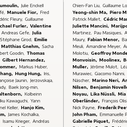
Dumoulin,
Julie Enckell
Chien-Fan Liu,
Guillaume L
Bile Noire 4
fé,
Manuele Fior,
Fred
Yeong-shin Ma,
Piero M
Collectif | septembre 1998
déric Fleury,
Guillaume
Patrick Mallet,
Cédric Ma
Bile Noire 3
Michael Furler,
Valentine
Juliette Mancini,
Marijp
Collectif | mai 1998
,
Andreas Gefe,
Julia
Martinez,
Pau Masiques,
A
Bile Noire 2
Stéphane Girod,
Emilie
Maury,
Fabian Menor,
Ba
Collectif | janvier 1998
Matthias Gnehm,
Sacha
Meuli,
Amandine Meyer,
A
Bile Noire 1
bert Goodin,
Thomas
Molotiu,
Geoffroy Mon
Collectif | septembre 1997
,
Gilbert Hernandez,
Monvoisin,
Moolinex,
B
Hommer,
Markus Huber,
Muller,
Jérôme Mulot,
Lé
Phang,
Hung Hung,
Iris,
Murawiec,
Giacomo Nanni,
ançoise Jaunin,
Jerzovskaja,
Näscher,
Marino Neri,
A
udy,
Baek Jong-min,
Nilsen,
Benjamin Novell
altenborn,
Kolbeinn
Noyau,
Lika Nüssli,
Mia
Iku Kawaguchi,
Yann
Oberländer,
François Oli
nel Keller,
Hanjo Kim,
Nick Payne,
Frederik Pee
im,
James Kochalka,
John Pham,
Emmanuelle P
,
Isamu Krieger,
Andréas
Gabrielle Piquet,
Frédéri