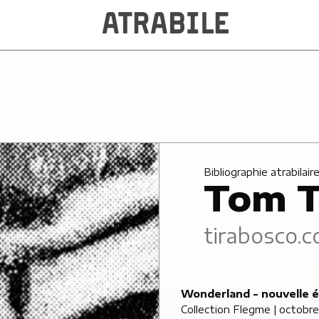
Bibliographie atrabilair
Tom T
tirabosco.
Wonderland - nouvelle é
Collection Flegme
| octobr