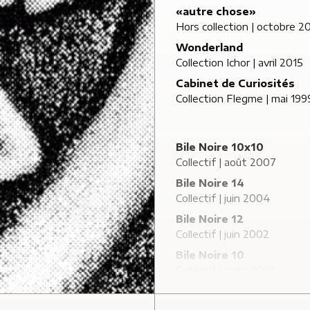
«autre chose»
Hors collection
| octobre 2
Wonderland
Collection Ichor
| avril 2015
Cabinet de Curiosités
Collection Flegme
| mai 199
Bile Noire 10x10
Collectif | août 2007
Bile Noire 14
Collectif | juin 2004
Bile Noire 12
Collectif | juin 2002
Bile Noire 10
Collectif | mars 2001
Bile Noire 7
Collectif | décembre 1999