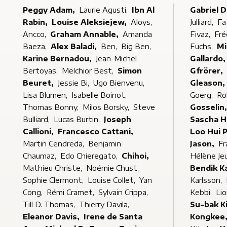
Peggy Adam,
Laurie Agusti,
Ibn Al
Gabriel 
Rabin,
Louise Aleksiejew,
Aloys,
Julliard,
Fa
Ancco,
Graham Annable,
Amanda
Fivaz,
Fré
Baeza,
Alex Baladi,
Ben,
Big Ben,
Fuchs,
Karine Bernadou,
Jean-Michel
Gallardo
Bertoyas,
Melchior Best,
Simon
Gfrörer,
Beuret,
Jessie Bi,
Ugo Bienvenu,
Gleason,
Lisa Blumen,
Isabelle Boinot,
Goerg,
Ro
Thomas Bonny,
Milos Borsky,
Steve
Gosselin
Bulliard,
Lucas Burtin,
Joseph
Sascha 
Callioni,
Francesco Cattani,
Loo Hui 
Martin Cendreda,
Benjamin
Jason,
Fr
Chaumaz,
Edo Chieregato,
Chihoi,
Hélène Je
Mathieu Christe,
Noémie Chust,
Bendik K
Sophie Clermont,
Louise Collet,
Yan
Karlsson,
Cong,
Rémi Cramet,
Sylvain Crippa,
Kebbi,
Lio
Till D. Thomas,
Thierry Davila,
Su-bak K
Eleanor Davis,
Irene de Santa
Kongkee