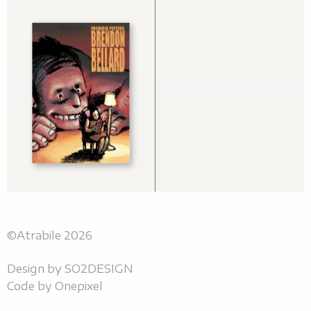
©Atrabile 2026
Design by
SO2DESIGN
Code by
Onepixel