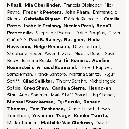
Nüssli,
Mia Oberländer,
François Olislaeger,
Nick
Payne,
Frederik Peeters,
John Pham,
Emmanuelle
Pidoux,
Gabrielle Piquet,
Frédéric Poincelet,
Camille
Potte,
Isabelle Pralong,
Nicolas Presl,
Benoît
Preteseille,
Stéphane Prigent,
Didier Progéas,
Olivier
Quéméré,
Paul B. Rainey,
Ratigher,
Nadia
Raviscioni,
Helge Reumann,
David Richard,
Stéphane Rieder,
Awen Rivière,
Nicolas Robel,
Xavier
Robel,
Johanna Rojola,
Martin Romero,
Adeline
Rosenstein,
Arnaud Rouesnel,
Florent Ruppert,
Samplerman,
Franck Santoro,
Martina Sarritzu,
Agur
Schiff,
Gilad Seliktar,
Thierry Sérafin,
Michelangelo
Setola,
Greg Shaw,
Candela Sierra,
Heung-ah
Sim,
Anna Sommer,
Mark Staff Brandl,
Jürg Steiner,
Michaël Sterckeman,
Oji Suzuki,
Renaud
Thomas,
Tom Tirabosco,
Karine Tissot,
Lewis
Trondheim,
Yoshiharu Tsuge,
Kuniko Tsurita,
Marko Turunen,
Mathilde Van Gheluwe,
David