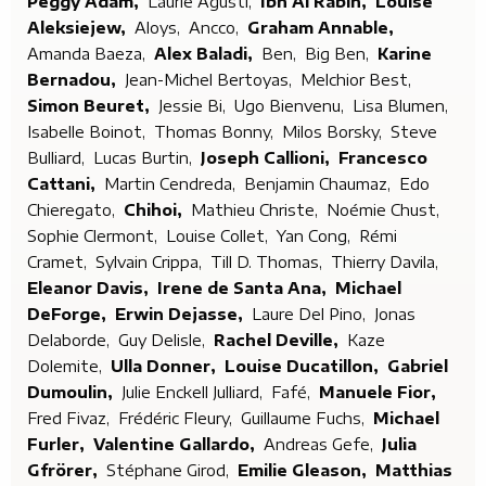
Peggy Adam,
Laurie Agusti,
Ibn Al Rabin,
Louise
Aleksiejew,
Aloys,
Ancco,
Graham Annable,
Amanda Baeza,
Alex Baladi,
Ben,
Big Ben,
Karine
Bernadou,
Jean-Michel Bertoyas,
Melchior Best,
Simon Beuret,
Jessie Bi,
Ugo Bienvenu,
Lisa Blumen,
Isabelle Boinot,
Thomas Bonny,
Milos Borsky,
Steve
Bulliard,
Lucas Burtin,
Joseph Callioni,
Francesco
Cattani,
Martin Cendreda,
Benjamin Chaumaz,
Edo
Chieregato,
Chihoi,
Mathieu Christe,
Noémie Chust,
Sophie Clermont,
Louise Collet,
Yan Cong,
Rémi
Cramet,
Sylvain Crippa,
Till D. Thomas,
Thierry Davila,
Eleanor Davis,
Irene de Santa Ana,
Michael
DeForge,
Erwin Dejasse,
Laure Del Pino,
Jonas
Delaborde,
Guy Delisle,
Rachel Deville,
Kaze
Dolemite,
Ulla Donner,
Louise Ducatillon,
Gabriel
Dumoulin,
Julie Enckell Julliard,
Fafé,
Manuele Fior,
Fred Fivaz,
Frédéric Fleury,
Guillaume Fuchs,
Michael
Furler,
Valentine Gallardo,
Andreas Gefe,
Julia
Gfrörer,
Stéphane Girod,
Emilie Gleason,
Matthias