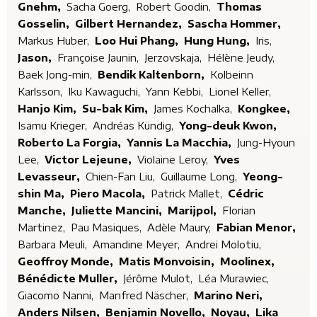
Gnehm,
Sacha Goerg,
Robert Goodin,
Thomas
Gosselin,
Gilbert Hernandez,
Sascha Hommer,
Markus Huber,
Loo Hui Phang,
Hung Hung,
Iris,
Jason,
Françoise Jaunin,
Jerzovskaja,
Hélène Jeudy,
Baek Jong-min,
Bendik Kaltenborn,
Kolbeinn
Karlsson,
Iku Kawaguchi,
Yann Kebbi,
Lionel Keller,
Hanjo Kim,
Su-bak Kim,
James Kochalka,
Kongkee,
Isamu Krieger,
Andréas Kündig,
Yong-deuk Kwon,
Roberto La Forgia,
Yannis La Macchia,
Jung-Hyoun
Lee,
Victor Lejeune,
Violaine Leroy,
Yves
Levasseur,
Chien-Fan Liu,
Guillaume Long,
Yeong-
shin Ma,
Piero Macola,
Patrick Mallet,
Cédric
Manche,
Juliette Mancini,
Marijpol,
Florian
Martinez,
Pau Masiques,
Adèle Maury,
Fabian Menor,
Barbara Meuli,
Amandine Meyer,
Andrei Molotiu,
Geoffroy Monde,
Matis Monvoisin,
Moolinex,
Bénédicte Muller,
Jérôme Mulot,
Léa Murawiec,
Giacomo Nanni,
Manfred Näscher,
Marino Neri,
Anders Nilsen,
Benjamin Novello,
Noyau,
Lika