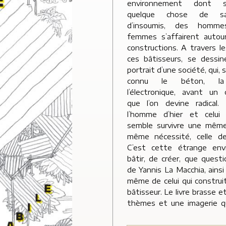
environnement dont 
quelque chose de s
d’insoumis, des homm
femmes s’affairent autou
constructions. A travers le
ces bâtisseurs, se dessin
portrait d’une société, qui, 
connu le béton, la p
l’électronique, avant un
que l’on devine radical.
l’homme d’hier et celui d
semble survivre une même
même nécessité, celle de
C’est cette étrange envi
bâtir, de créer, que questi
de Yannis La Macchia, ainsi
même de celui qui construi
bâtisseur. Le livre brasse 
thèmes et une imagerie q