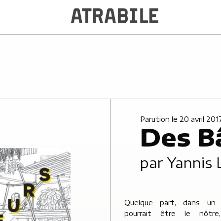
Parution le 20 avril 201
Des B
par
Yannis 
Quelque part, dans un
des problèmes bien act
pourrait être le nôtr