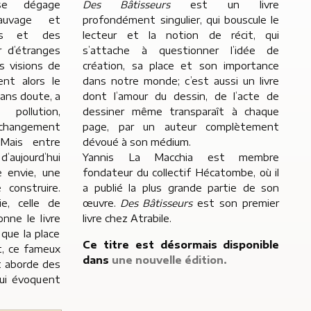
se dégage
Des Bâtisseurs
est un livre
auvage et
profondément singulier, qui bouscule le
es et des
lecteur et la notion de récit, qui
r d’étranges
s’attache à questionner l’idée de
s visions de
création, sa place et son importance
ent alors le
dans notre monde; c’est aussi un livre
sans doute, a
dont l’amour du dessin, de l’acte de
ollution,
dessiner même transparaît à chaque
 changement
page, par un auteur complètement
 Mais entre
dévoué à son médium.
’aujourd’hui
Yannis La Macchia est membre
 envie, une
fondateur du collectif Hécatombe, où il
 construire.
a publié la plus grande partie de son
e, celle de
œuvre.
Des Bâtisseurs
est son premier
onne le livre
livre chez Atrabile.
 que la place
Ce titre est désormais disponible
t, ce fameux
dans
une nouvelle édition.
et aborde des
ui évoquent