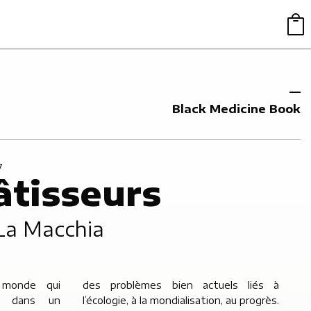
Black Medicine Book
7
âtisseurs
La Macchia
 monde qui
uels liés à
e, dans un
l’écologie, à la mondialisation, au progrès.