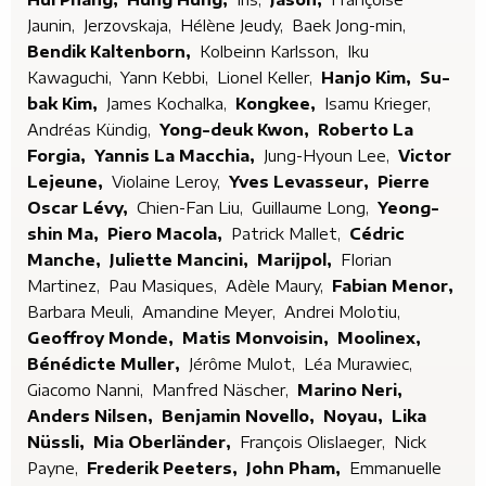
Jaunin,
Jerzovskaja,
Hélène Jeudy,
Baek Jong-min,
Bendik Kaltenborn,
Kolbeinn Karlsson,
Iku
Kawaguchi,
Yann Kebbi,
Lionel Keller,
Hanjo Kim,
Su-
bak Kim,
James Kochalka,
Kongkee,
Isamu Krieger,
Andréas Kündig,
Yong-deuk Kwon,
Roberto La
Forgia,
Yannis La Macchia,
Jung-Hyoun Lee,
Victor
Lejeune,
Violaine Leroy,
Yves Levasseur,
Pierre
Oscar Lévy,
Chien-Fan Liu,
Guillaume Long,
Yeong-
shin Ma,
Piero Macola,
Patrick Mallet,
Cédric
Manche,
Juliette Mancini,
Marijpol,
Florian
Martinez,
Pau Masiques,
Adèle Maury,
Fabian Menor,
Barbara Meuli,
Amandine Meyer,
Andrei Molotiu,
Geoffroy Monde,
Matis Monvoisin,
Moolinex,
Bénédicte Muller,
Jérôme Mulot,
Léa Murawiec,
Giacomo Nanni,
Manfred Näscher,
Marino Neri,
Anders Nilsen,
Benjamin Novello,
Noyau,
Lika
Nüssli,
Mia Oberländer,
François Olislaeger,
Nick
Payne,
Frederik Peeters,
John Pham,
Emmanuelle