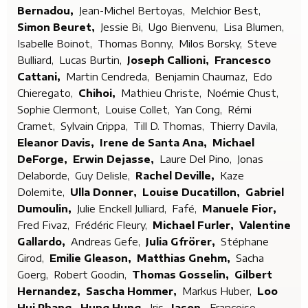
Bernadou,
Jean-Michel Bertoyas,
Melchior Best,
Simon Beuret,
Jessie Bi,
Ugo Bienvenu,
Lisa Blumen,
Isabelle Boinot,
Thomas Bonny,
Milos Borsky,
Steve
Bulliard,
Lucas Burtin,
Joseph Callioni,
Francesco
Cattani,
Martin Cendreda,
Benjamin Chaumaz,
Edo
Chieregato,
Chihoi,
Mathieu Christe,
Noémie Chust,
Sophie Clermont,
Louise Collet,
Yan Cong,
Rémi
Cramet,
Sylvain Crippa,
Till D. Thomas,
Thierry Davila,
Eleanor Davis,
Irene de Santa Ana,
Michael
DeForge,
Erwin Dejasse,
Laure Del Pino,
Jonas
Delaborde,
Guy Delisle,
Rachel Deville,
Kaze
Dolemite,
Ulla Donner,
Louise Ducatillon,
Gabriel
Dumoulin,
Julie Enckell Julliard,
Fafé,
Manuele Fior,
Fred Fivaz,
Frédéric Fleury,
Michael Furler,
Valentine
Gallardo,
Andreas Gefe,
Julia Gfrörer,
Stéphane
Girod,
Emilie Gleason,
Matthias Gnehm,
Sacha
Goerg,
Robert Goodin,
Thomas Gosselin,
Gilbert
Hernandez,
Sascha Hommer,
Markus Huber,
Loo
Hui Phang,
Hung Hung,
Iris,
Jason,
Françoise