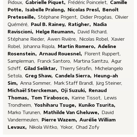
Pidoux,
Gabrielle Piquet,
Frédéric Poincelet,
Camille
Potte,
Isabelle Pralong,
Nicolas Presl,
Benoît
Preteseille,
Stéphane Prigent,
Didier Progéas,
Olivier
Quéméré,
Paul B. Rainey,
Ratigher,
Nadia
Raviscioni,
Helge Reumann,
David Richard,
Stéphane Rieder,
Awen Rivière,
Nicolas Robel,
Xavier
Robel,
Johanna Rojola,
Martin Romero,
Adeline
Rosenstein,
Arnaud Rouesnel,
Florent Ruppert,
Samplerman,
Franck Santoro,
Martina Sarritzu,
Agur
Schiff,
Gilad Seliktar,
Thierry Sérafin,
Michelangelo
Setola,
Greg Shaw,
Candela Sierra,
Heung-ah
Sim,
Anna Sommer,
Mark Staff Brandl,
Jürg Steiner,
Michaël Sterckeman,
Oji Suzuki,
Renaud
Thomas,
Tom Tirabosco,
Karine Tissot,
Lewis
Trondheim,
Yoshiharu Tsuge,
Kuniko Tsurita,
Marko Turunen,
Mathilde Van Gheluwe,
David
Vandermeulen,
Pierre Wazem,
Aurélie William
Levaux,
Nikola Witko,
Yokor,
Ohad Zofy