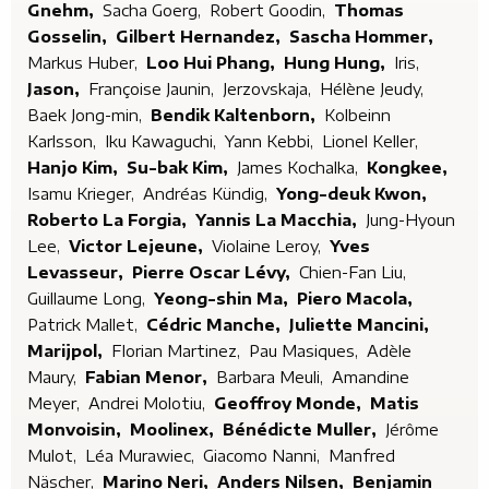
Gnehm,
Sacha Goerg,
Robert Goodin,
Thomas
Gosselin,
Gilbert Hernandez,
Sascha Hommer,
Markus Huber,
Loo Hui Phang,
Hung Hung,
Iris,
Jason,
Françoise Jaunin,
Jerzovskaja,
Hélène Jeudy,
Baek Jong-min,
Bendik Kaltenborn,
Kolbeinn
Karlsson,
Iku Kawaguchi,
Yann Kebbi,
Lionel Keller,
Hanjo Kim,
Su-bak Kim,
James Kochalka,
Kongkee,
Isamu Krieger,
Andréas Kündig,
Yong-deuk Kwon,
Roberto La Forgia,
Yannis La Macchia,
Jung-Hyoun
Lee,
Victor Lejeune,
Violaine Leroy,
Yves
Levasseur,
Pierre Oscar Lévy,
Chien-Fan Liu,
Guillaume Long,
Yeong-shin Ma,
Piero Macola,
Patrick Mallet,
Cédric Manche,
Juliette Mancini,
Marijpol,
Florian Martinez,
Pau Masiques,
Adèle
Maury,
Fabian Menor,
Barbara Meuli,
Amandine
Meyer,
Andrei Molotiu,
Geoffroy Monde,
Matis
Monvoisin,
Moolinex,
Bénédicte Muller,
Jérôme
Mulot,
Léa Murawiec,
Giacomo Nanni,
Manfred
Näscher,
Marino Neri,
Anders Nilsen,
Benjamin