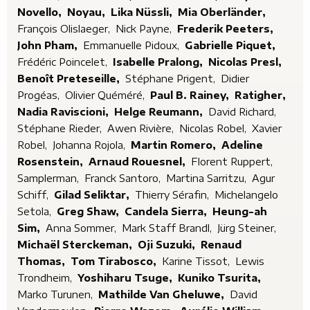
Novello,
Noyau,
Lika Nüssli,
Mia Oberländer,
François Olislaeger,
Nick Payne,
Frederik Peeters,
John Pham,
Emmanuelle Pidoux,
Gabrielle Piquet,
Frédéric Poincelet,
Isabelle Pralong,
Nicolas Presl,
Benoît Preteseille,
Stéphane Prigent,
Didier
Progéas,
Olivier Quéméré,
Paul B. Rainey,
Ratigher,
Nadia Raviscioni,
Helge Reumann,
David Richard,
Stéphane Rieder,
Awen Rivière,
Nicolas Robel,
Xavier
Robel,
Johanna Rojola,
Martin Romero,
Adeline
Rosenstein,
Arnaud Rouesnel,
Florent Ruppert,
Samplerman,
Franck Santoro,
Martina Sarritzu,
Agur
Schiff,
Gilad Seliktar,
Thierry Sérafin,
Michelangelo
Setola,
Greg Shaw,
Candela Sierra,
Heung-ah
Sim,
Anna Sommer,
Mark Staff Brandl,
Jürg Steiner,
Michaël Sterckeman,
Oji Suzuki,
Renaud
Thomas,
Tom Tirabosco,
Karine Tissot,
Lewis
Trondheim,
Yoshiharu Tsuge,
Kuniko Tsurita,
Marko Turunen,
Mathilde Van Gheluwe,
David