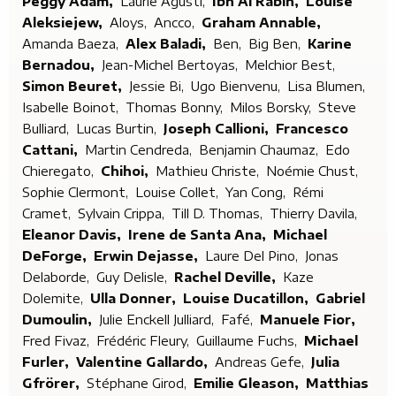
Peggy Adam,
Laurie Agusti,
Ibn Al Rabin,
Louise
Aleksiejew,
Aloys,
Ancco,
Graham Annable,
Amanda Baeza,
Alex Baladi,
Ben,
Big Ben,
Karine
Bernadou,
Jean-Michel Bertoyas,
Melchior Best,
Simon Beuret,
Jessie Bi,
Ugo Bienvenu,
Lisa Blumen,
Isabelle Boinot,
Thomas Bonny,
Milos Borsky,
Steve
Bulliard,
Lucas Burtin,
Joseph Callioni,
Francesco
Cattani,
Martin Cendreda,
Benjamin Chaumaz,
Edo
Chieregato,
Chihoi,
Mathieu Christe,
Noémie Chust,
Sophie Clermont,
Louise Collet,
Yan Cong,
Rémi
Cramet,
Sylvain Crippa,
Till D. Thomas,
Thierry Davila,
Eleanor Davis,
Irene de Santa Ana,
Michael
DeForge,
Erwin Dejasse,
Laure Del Pino,
Jonas
Delaborde,
Guy Delisle,
Rachel Deville,
Kaze
Dolemite,
Ulla Donner,
Louise Ducatillon,
Gabriel
Dumoulin,
Julie Enckell Julliard,
Fafé,
Manuele Fior,
Fred Fivaz,
Frédéric Fleury,
Guillaume Fuchs,
Michael
Furler,
Valentine Gallardo,
Andreas Gefe,
Julia
Gfrörer,
Stéphane Girod,
Emilie Gleason,
Matthias