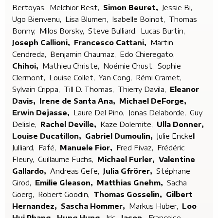
Bertoyas,
Melchior Best,
Simon Beuret,
Jessie Bi,
Ugo Bienvenu,
Lisa Blumen,
Isabelle Boinot,
Thomas
Bonny,
Milos Borsky,
Steve Bulliard,
Lucas Burtin,
Joseph Callioni,
Francesco Cattani,
Martin
Cendreda,
Benjamin Chaumaz,
Edo Chieregato,
Chihoi,
Mathieu Christe,
Noémie Chust,
Sophie
Clermont,
Louise Collet,
Yan Cong,
Rémi Cramet,
Sylvain Crippa,
Till D. Thomas,
Thierry Davila,
Eleanor
Davis,
Irene de Santa Ana,
Michael DeForge,
Erwin Dejasse,
Laure Del Pino,
Jonas Delaborde,
Guy
Delisle,
Rachel Deville,
Kaze Dolemite,
Ulla Donner,
Louise Ducatillon,
Gabriel Dumoulin,
Julie Enckell
Julliard,
Fafé,
Manuele Fior,
Fred Fivaz,
Frédéric
Fleury,
Guillaume Fuchs,
Michael Furler,
Valentine
Gallardo,
Andreas Gefe,
Julia Gfrörer,
Stéphane
Girod,
Emilie Gleason,
Matthias Gnehm,
Sacha
Goerg,
Robert Goodin,
Thomas Gosselin,
Gilbert
Hernandez,
Sascha Hommer,
Markus Huber,
Loo
Hui Phang,
Hung Hung,
Iris,
Jason,
Françoise