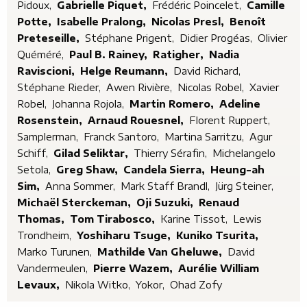
Pidoux,
Gabrielle Piquet,
Frédéric Poincelet,
Camille
Potte,
Isabelle Pralong,
Nicolas Presl,
Benoît
Preteseille,
Stéphane Prigent,
Didier Progéas,
Olivier
Quéméré,
Paul B. Rainey,
Ratigher,
Nadia
Raviscioni,
Helge Reumann,
David Richard,
Stéphane Rieder,
Awen Rivière,
Nicolas Robel,
Xavier
Robel,
Johanna Rojola,
Martin Romero,
Adeline
Rosenstein,
Arnaud Rouesnel,
Florent Ruppert,
Samplerman,
Franck Santoro,
Martina Sarritzu,
Agur
Schiff,
Gilad Seliktar,
Thierry Sérafin,
Michelangelo
Setola,
Greg Shaw,
Candela Sierra,
Heung-ah
Sim,
Anna Sommer,
Mark Staff Brandl,
Jürg Steiner,
Michaël Sterckeman,
Oji Suzuki,
Renaud
Thomas,
Tom Tirabosco,
Karine Tissot,
Lewis
Trondheim,
Yoshiharu Tsuge,
Kuniko Tsurita,
Marko Turunen,
Mathilde Van Gheluwe,
David
Vandermeulen,
Pierre Wazem,
Aurélie William
Levaux,
Nikola Witko,
Yokor,
Ohad Zofy