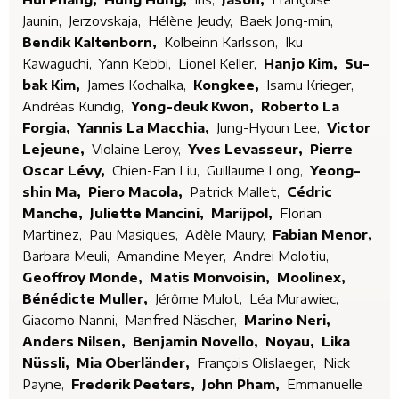
Jaunin,
Jerzovskaja,
Hélène Jeudy,
Baek Jong-min,
Bendik Kaltenborn,
Kolbeinn Karlsson,
Iku
Kawaguchi,
Yann Kebbi,
Lionel Keller,
Hanjo Kim,
Su-
bak Kim,
James Kochalka,
Kongkee,
Isamu Krieger,
Andréas Kündig,
Yong-deuk Kwon,
Roberto La
Forgia,
Yannis La Macchia,
Jung-Hyoun Lee,
Victor
Lejeune,
Violaine Leroy,
Yves Levasseur,
Pierre
Oscar Lévy,
Chien-Fan Liu,
Guillaume Long,
Yeong-
shin Ma,
Piero Macola,
Patrick Mallet,
Cédric
Manche,
Juliette Mancini,
Marijpol,
Florian
Martinez,
Pau Masiques,
Adèle Maury,
Fabian Menor,
Barbara Meuli,
Amandine Meyer,
Andrei Molotiu,
Geoffroy Monde,
Matis Monvoisin,
Moolinex,
Bénédicte Muller,
Jérôme Mulot,
Léa Murawiec,
Giacomo Nanni,
Manfred Näscher,
Marino Neri,
Anders Nilsen,
Benjamin Novello,
Noyau,
Lika
Nüssli,
Mia Oberländer,
François Olislaeger,
Nick
Payne,
Frederik Peeters,
John Pham,
Emmanuelle