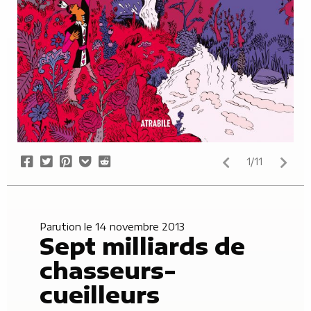
Share
Tweet
Pin
Add
Submit
1/11
on
it
to
to
Facebook
Pocket
Reddit
Parution le 14 novembre 2013
Sept milliards de
chasseurs-
cueilleurs