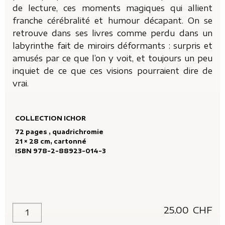
de lecture, ces moments magiques qui allient
franche cérébralité et humour décapant. On se
retrouve dans ses livres comme perdu dans un
labyrinthe fait de miroirs déformants : surpris et
amusés par ce que l’on y voit, et toujours un peu
inquiet de ce que ces visions pourraient dire de
vrai.
COLLECTION ICHOR
72 pages , quadrichromie
21 × 28 cm, cartonné
ISBN 978-2-88923-014-3
25.00
CHF
quantité de Sept milliards de chasseurs-cueilleurs