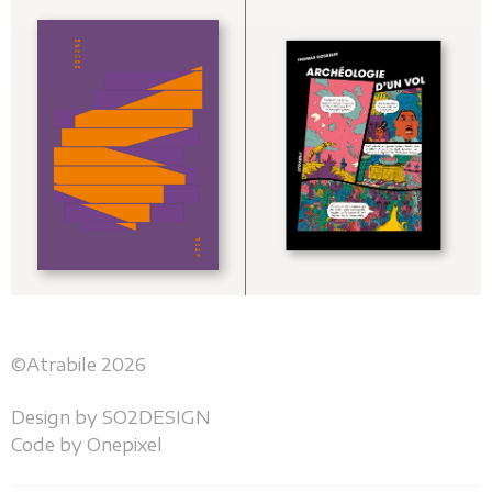
©Atrabile 2026
Design by
SO2DESIGN
Code by
Onepixel