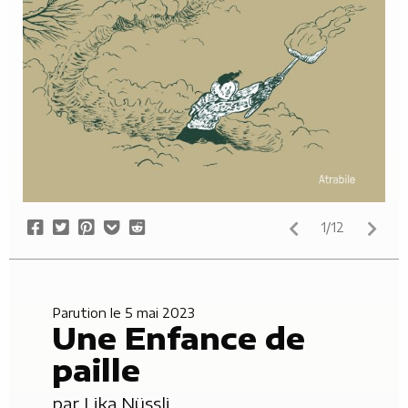
Share
Tweet
Pin
Add
Submit
1/12
on
it
to
to
Facebook
Pocket
Reddit
Parution le 5 mai 2023
Une Enfance de
paille
par
Lika Nüssli