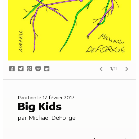
Share
Tweet
Pin
Add
Submit
1/11
on
it
to
to
Facebook
Pocket
Reddit
Parution le 12 février 2017
Big Kids
par
Michael DeForge