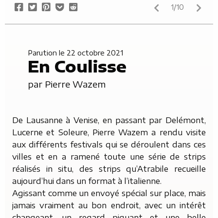
Share
Tweet
Pin
Add
Submit
1/10
on
it
to
to
Facebook
Pocket
Reddit
Parution le 22 octobre 2021
En Coulisse
par
Pierre Wazem
De Lausanne à Venise, en passant par Delémont,
Lucerne et Soleure, Pierre Wazem a rendu visite
aux différents festivals qui se déroulent dans ces
villes et en a ramené toute une série de strips
réalisés in situ, des strips qu’Atrabile recueille
aujourd’hui dans un format à l’italienne.
Agissant comme un envoyé spécial sur place, mais
jamais vraiment au bon endroit, avec un intérêt
changeant, un regard piquant et une belle