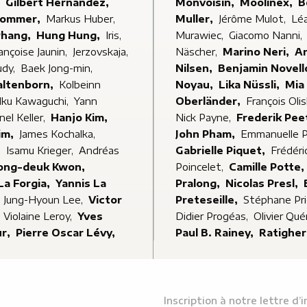
,
Gilbert Hernandez,
Monvoisin,
Moolinex,
B
Hommer,
Markus Huber,
Muller,
Jérôme Mulot,
Lé
Phang,
Hung Hung,
Iris,
Murawiec,
Giacomo Nanni,
ançoise Jaunin,
Jerzovskaja,
Näscher,
Marino Neri,
A
udy,
Baek Jong-min,
Nilsen,
Benjamin Novell
altenborn,
Kolbeinn
Noyau,
Lika Nüssli,
Mia
Iku Kawaguchi,
Yann
Oberländer,
François Oli
nel Keller,
Hanjo Kim,
Nick Payne,
Frederik Pee
im,
James Kochalka,
John Pham,
Emmanuelle P
,
Isamu Krieger,
Andréas
Gabrielle Piquet,
Frédéri
ong-deuk Kwon,
Poincelet,
Camille Potte,
La Forgia,
Yannis La
Pralong,
Nicolas Presl,
,
Jung-Hyoun Lee,
Victor
Preteseille,
Stéphane Pr
,
Violaine Leroy,
Yves
Didier Progéas,
Olivier Qu
ur,
Pierre Oscar Lévy,
Paul B. Rainey,
Ratigher
Inscription à notre lettre d’