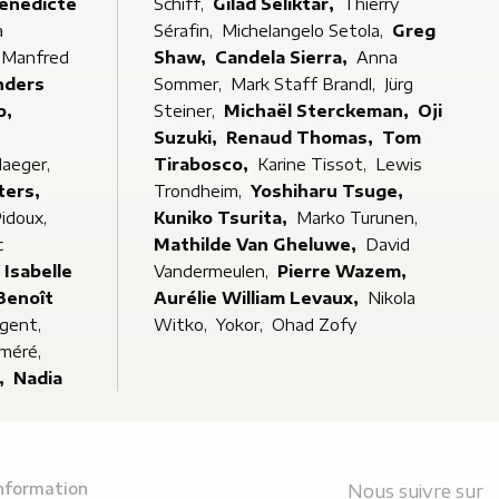
énédicte
Schiff,
Gilad Seliktar,
Thierry
a
Sérafin,
Michelangelo Setola,
Greg
Manfred
Shaw,
Candela Sierra,
Anna
nders
Sommer,
Mark Staff Brandl,
Jürg
o,
Steiner,
Michaël Sterckeman,
Oji
Suzuki,
Renaud Thomas,
Tom
slaeger,
Tirabosco,
Karine Tissot,
Lewis
ters,
Trondheim,
Yoshiharu Tsuge,
idoux,
Kuniko Tsurita,
Marko Turunen,
c
Mathilde Van Gheluwe,
David
Isabelle
Vandermeulen,
Pierre Wazem,
Benoît
Aurélie William Levaux,
Nikola
igent,
Witko,
Yokor,
Ohad Zofy
éméré,
,
Nadia
information
Nous suivre sur