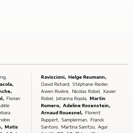
ong,
Raviscioni,
Helge Reumann,
acola,
David Richard,
Stéphane Rieder,
nche,
Awen Rivière,
Nicolas Robel,
Xavier
ol,
Florian
Robel,
Johanna Rojola,
Martin
dèle
Romero,
Adeline Rosenstein,
rbara
Arnaud Rouesnel,
Florent
ndrei
Ruppert,
Samplerman,
Franck
de,
Matis
Santoro,
Martina Sarritzu,
Agur