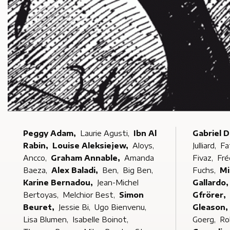
Peggy Adam,
Laurie Agusti,
Ibn Al
Gabriel 
Rabin,
Louise Aleksiejew,
Aloys,
Julliard,
Fa
Ancco,
Graham Annable,
Amanda
Fivaz,
Fré
Baeza,
Alex Baladi,
Ben,
Big Ben,
Fuchs,
Karine Bernadou,
Jean-Michel
Gallardo
Bertoyas,
Melchior Best,
Simon
Gfrörer,
Beuret,
Jessie Bi,
Ugo Bienvenu,
Gleason,
Lisa Blumen,
Isabelle Boinot,
Goerg,
Ro