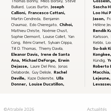
Thomas Bonny,
Milos Borsky,
Steve
Gosselin
Bulliard,
Lucas Burtin,
Joseph
Sascha 
Callioni,
Francesco Cattani,
Loo Hui 
Martin Cendreda,
Benjamin
Jason,
Fr
Chaumaz,
Edo Chieregato,
Chihoi,
Hélène Je
Mathieu Christe,
Noémie Chust,
Bendik K
Sophie Clermont,
Louise Collet,
Yan
Karlsson,
Cong,
Rémi Cramet,
Sylvain Crippa,
Kebbi,
Lio
Till D. Thomas,
Thierry Davila,
Su-bak K
Eleanor Davis,
Irene de Santa
Kongkee
Ana,
Michael DeForge,
Erwin
Kündig,
Y
Dejasse,
Laure Del Pino,
Jonas
Roberto 
Delaborde,
Guy Delisle,
Rachel
Macchia
Deville,
Kaze Dolemite,
Ulla
Lejeune
Donner,
Louise Ducatillon,
Levasse
©Atrabile 2026
Actualités