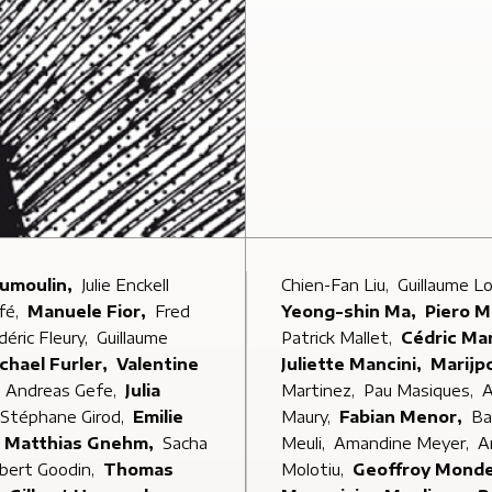
Dumoulin,
Julie Enckell
Chien-Fan Liu,
Guillaume L
fé,
Manuele Fior,
Fred
Yeong-shin Ma,
Piero M
déric Fleury,
Guillaume
Patrick Mallet,
Cédric Ma
Michael Furler,
Valentine
Juliette Mancini,
Marijp
,
Andreas Gefe,
Julia
Martinez,
Pau Masiques,
A
Stéphane Girod,
Emilie
Maury,
Fabian Menor,
Ba
Matthias Gnehm,
Sacha
Meuli,
Amandine Meyer,
A
bert Goodin,
Thomas
Molotiu,
Geoffroy Mon