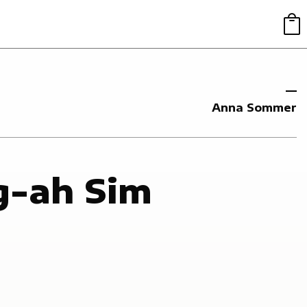
Anna Sommer
e
-ah Sim