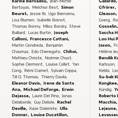
Karine Bernadou,
Jean-Michel
Gallardo
Bertoyas,
Melchior Best,
Simon
Gfrörer,
Beuret,
Jessie Bi,
Ugo Bienvenu,
Gleason,
Lisa Blumen,
Isabelle Boinot,
Goerg,
Ro
Thomas Bonny,
Milos Borsky,
Steve
Gosselin
Bulliard,
Lucas Burtin,
Joseph
Sascha 
Callioni,
Francesco Cattani,
Loo Hui 
Martin Cendreda,
Benjamin
Jason,
Fr
Chaumaz,
Edo Chieregato,
Chihoi,
Hélène Je
Mathieu Christe,
Noémie Chust,
Bendik K
Sophie Clermont,
Louise Collet,
Yan
Karlsson,
Cong,
Rémi Cramet,
Sylvain Crippa,
Kebbi,
Lio
Till D. Thomas,
Thierry Davila,
Su-bak K
Eleanor Davis,
Irene de Santa
Kongkee
Ana,
Michael DeForge,
Erwin
Kündig,
Y
Dejasse,
Laure Del Pino,
Jonas
Roberto 
Delaborde,
Guy Delisle,
Rachel
Macchia
Deville,
Kaze Dolemite,
Ulla
Lejeune
Donner,
Louise Ducatillon,
Levasse