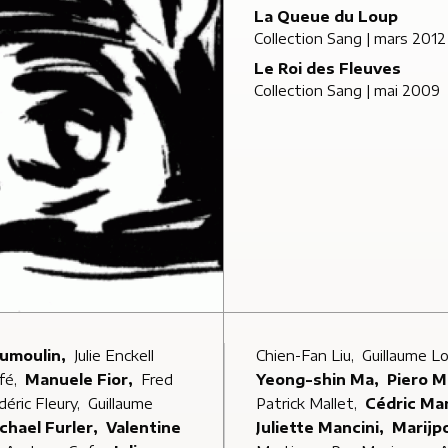
La Queue du Loup
Collection Sang
| mars 2012
Le Roi des Fleuves
Collection Sang
| mai 2009
Dumoulin,
Julie Enckell
Chien-Fan Liu,
Guillaume L
fé,
Manuele Fior,
Fred
Yeong-shin Ma,
Piero M
déric Fleury,
Guillaume
Patrick Mallet,
Cédric Ma
Michael Furler,
Valentine
Juliette Mancini,
Marijp