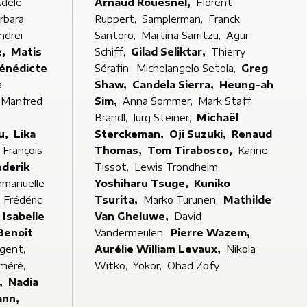
dèle
Arnaud Rouesnel,
Florent
rbara
Ruppert,
Samplerman,
Franck
ndrei
Santoro,
Martina Sarritzu,
Agur
de,
Matis
Schiff,
Gilad Seliktar,
Thierry
énédicte
Sérafin,
Michelangelo Setola,
Greg
a
Shaw,
Candela Sierra,
Heung-ah
Manfred
Sim,
Anna Sommer,
Mark Staff
Brandl,
Jürg Steiner,
Michaël
u,
Lika
Sterckeman,
Oji Suzuki,
Renaud
François
Thomas,
Tom Tirabosco,
Karine
ederik
Tissot,
Lewis Trondheim,
manuelle
Yoshiharu Tsuge,
Kuniko
,
Frédéric
Tsurita,
Marko Turunen,
Mathilde
Isabelle
Van Gheluwe,
David
Benoît
Vandermeulen,
Pierre Wazem,
igent,
Aurélie William Levaux,
Nikola
éméré,
Witko,
Yokor,
Ohad Zofy
,
Nadia
ann,