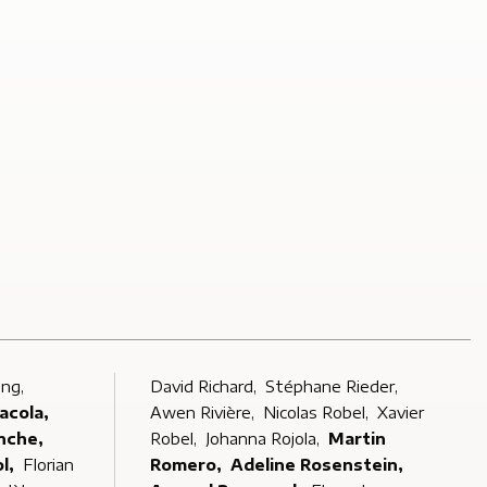
ong,
David Richard,
Stéphane Rieder,
acola,
Awen Rivière,
Nicolas Robel,
Xavier
nche,
Robel,
Johanna Rojola,
Martin
ol,
Florian
Romero,
Adeline Rosenstein,