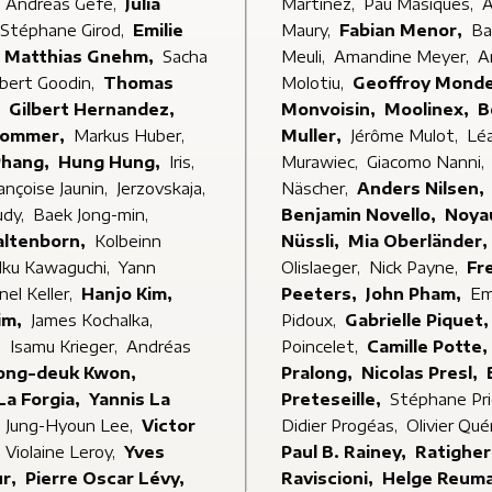
,
Andreas Gefe,
Julia
Martinez,
Pau Masiques,
A
Stéphane Girod,
Emilie
Maury,
Fabian Menor,
Ba
Matthias Gnehm,
Sacha
Meuli,
Amandine Meyer,
A
bert Goodin,
Thomas
Molotiu,
Geoffroy Mon
,
Gilbert Hernandez,
Monvoisin,
Moolinex,
B
Hommer,
Markus Huber,
Muller,
Jérôme Mulot,
Lé
Phang,
Hung Hung,
Iris,
Murawiec,
Giacomo Nanni,
ançoise Jaunin,
Jerzovskaja,
Näscher,
Anders Nilsen,
udy,
Baek Jong-min,
Benjamin Novello,
Noya
altenborn,
Kolbeinn
Nüssli,
Mia Oberländer,
Iku Kawaguchi,
Yann
Olislaeger,
Nick Payne,
Fr
nel Keller,
Hanjo Kim,
Peeters,
John Pham,
Em
im,
James Kochalka,
Pidoux,
Gabrielle Piquet
,
Isamu Krieger,
Andréas
Poincelet,
Camille Potte,
ong-deuk Kwon,
Pralong,
Nicolas Presl,
La Forgia,
Yannis La
Preteseille,
Stéphane Pr
,
Jung-Hyoun Lee,
Victor
Didier Progéas,
Olivier Qu
,
Violaine Leroy,
Yves
Paul B. Rainey,
Ratigher
ur,
Pierre Oscar Lévy,
Raviscioni,
Helge Reum