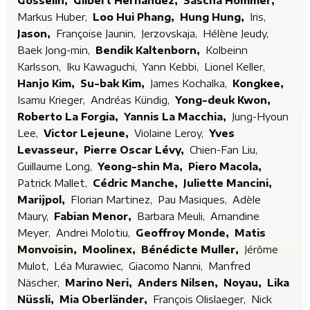
Gosselin,
Gilbert Hernandez,
Sascha Hommer,
Markus Huber,
Loo Hui Phang,
Hung Hung,
Iris,
Jason,
Françoise Jaunin,
Jerzovskaja,
Hélène Jeudy,
Baek Jong-min,
Bendik Kaltenborn,
Kolbeinn
Karlsson,
Iku Kawaguchi,
Yann Kebbi,
Lionel Keller,
Hanjo Kim,
Su-bak Kim,
James Kochalka,
Kongkee,
Isamu Krieger,
Andréas Kündig,
Yong-deuk Kwon,
Roberto La Forgia,
Yannis La Macchia,
Jung-Hyoun
Lee,
Victor Lejeune,
Violaine Leroy,
Yves
Levasseur,
Pierre Oscar Lévy,
Chien-Fan Liu,
Guillaume Long,
Yeong-shin Ma,
Piero Macola,
Patrick Mallet,
Cédric Manche,
Juliette Mancini,
Marijpol,
Florian Martinez,
Pau Masiques,
Adèle
Maury,
Fabian Menor,
Barbara Meuli,
Amandine
Meyer,
Andrei Molotiu,
Geoffroy Monde,
Matis
Monvoisin,
Moolinex,
Bénédicte Muller,
Jérôme
Mulot,
Léa Murawiec,
Giacomo Nanni,
Manfred
Näscher,
Marino Neri,
Anders Nilsen,
Noyau,
Lika
Nüssli,
Mia Oberländer,
François Olislaeger,
Nick