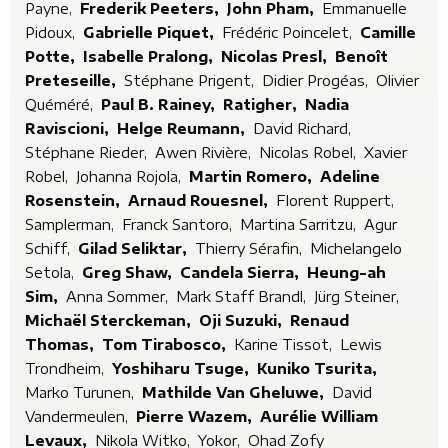
Payne,
Frederik Peeters,
John Pham,
Emmanuelle
Pidoux,
Gabrielle Piquet,
Frédéric Poincelet,
Camille
Potte,
Isabelle Pralong,
Nicolas Presl,
Benoît
Preteseille,
Stéphane Prigent,
Didier Progéas,
Olivier
Quéméré,
Paul B. Rainey,
Ratigher,
Nadia
Raviscioni,
Helge Reumann,
David Richard,
Stéphane Rieder,
Awen Rivière,
Nicolas Robel,
Xavier
Robel,
Johanna Rojola,
Martin Romero,
Adeline
Rosenstein,
Arnaud Rouesnel,
Florent Ruppert,
Samplerman,
Franck Santoro,
Martina Sarritzu,
Agur
Schiff,
Gilad Seliktar,
Thierry Sérafin,
Michelangelo
Setola,
Greg Shaw,
Candela Sierra,
Heung-ah
Sim,
Anna Sommer,
Mark Staff Brandl,
Jürg Steiner,
Michaël Sterckeman,
Oji Suzuki,
Renaud
Thomas,
Tom Tirabosco,
Karine Tissot,
Lewis
Trondheim,
Yoshiharu Tsuge,
Kuniko Tsurita,
Marko Turunen,
Mathilde Van Gheluwe,
David
Vandermeulen,
Pierre Wazem,
Aurélie William
Levaux,
Nikola Witko,
Yokor,
Ohad Zofy