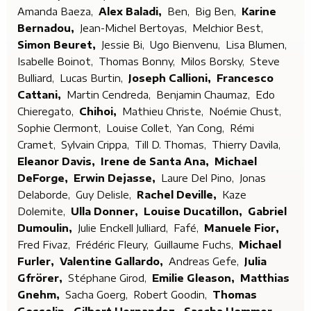
Amanda Baeza,
Alex Baladi,
Ben,
Big Ben,
Karine
Bernadou,
Jean-Michel Bertoyas,
Melchior Best,
Simon Beuret,
Jessie Bi,
Ugo Bienvenu,
Lisa Blumen,
Isabelle Boinot,
Thomas Bonny,
Milos Borsky,
Steve
Bulliard,
Lucas Burtin,
Joseph Callioni,
Francesco
Cattani,
Martin Cendreda,
Benjamin Chaumaz,
Edo
Chieregato,
Chihoi,
Mathieu Christe,
Noémie Chust,
Sophie Clermont,
Louise Collet,
Yan Cong,
Rémi
Cramet,
Sylvain Crippa,
Till D. Thomas,
Thierry Davila,
Eleanor Davis,
Irene de Santa Ana,
Michael
DeForge,
Erwin Dejasse,
Laure Del Pino,
Jonas
Delaborde,
Guy Delisle,
Rachel Deville,
Kaze
Dolemite,
Ulla Donner,
Louise Ducatillon,
Gabriel
Dumoulin,
Julie Enckell Julliard,
Fafé,
Manuele Fior,
Fred Fivaz,
Frédéric Fleury,
Guillaume Fuchs,
Michael
Furler,
Valentine Gallardo,
Andreas Gefe,
Julia
Gfrörer,
Stéphane Girod,
Emilie Gleason,
Matthias
Gnehm,
Sacha Goerg,
Robert Goodin,
Thomas