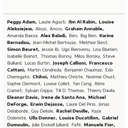
Peggy Adam,
Laurie Agusti,
Ibn Al Rabin,
Louise
Aleksiejew,
Aloys,
Ancco,
Graham Annable,
Amanda Baeza,
Alex Baladi,
Ben,
Big Ben,
Karine
Bernadou,
Jean-Michel Bertoyas,
Melchior Best,
Simon Beuret,
Jessie Bi,
Ugo Bienvenu,
Lisa Blumen,
Isabelle Boinot,
Thomas Bonny,
Milos Borsky,
Steve
Bulliard,
Lucas Burtin,
Joseph Callioni,
Francesco
Cattani,
Martin Cendreda,
Benjamin Chaumaz,
Edo
Chieregato,
Chihoi,
Mathieu Christe,
Noémie Chust,
Sophie Clermont,
Louise Collet,
Yan Cong,
Rémi
Cramet,
Sylvain Crippa,
Till D. Thomas,
Thierry Davila,
Eleanor Davis,
Irene de Santa Ana,
Michael
DeForge,
Erwin Dejasse,
Laure Del Pino,
Jonas
Delaborde,
Guy Delisle,
Rachel Deville,
Kaze
Dolemite,
Ulla Donner,
Louise Ducatillon,
Gabriel
Dumoulin,
Julie Enckell Julliard,
Fafé,
Manuele Fior,