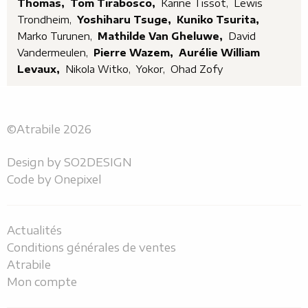
Thomas,
Tom Tirabosco,
Karine Tissot,
Lewis
Trondheim,
Yoshiharu Tsuge,
Kuniko Tsurita,
Marko Turunen,
Mathilde Van Gheluwe,
David
Vandermeulen,
Pierre Wazem,
Aurélie William
Levaux,
Nikola Witko,
Yokor,
Ohad Zofy
©Atrabile 2026
Design by
SO2DESIGN
Code by
Onepixel
Actualités
Conditions générales de ventes
Atrabile
Mon compte