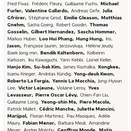
Fred Fivaz,
Frédéric Fleury,
Guillaume Fuchs,
Michael
Furler,
Valentine Gallardo,
Andreas Gefe,
Julia
Gfrörer,
Stéphane Girod,
Emilie Gleason,
Matthias
Gnehm,
Sacha Goerg,
Robert Goodin,
Thomas
Gosselin,
Gilbert Hernandez,
Sascha Hommer,
Markus Huber,
Loo Hui Phang,
Hung Hung,
Iris,
Jason,
Françoise Jaunin,
Jerzovskaja,
Hélène Jeudy,
Baek Jong-min,
Bendik Kaltenborn,
Kolbeinn
Karlsson,
Iku Kawaguchi,
Yann Kebbi,
Lionel Keller,
Hanjo Kim,
Su-bak Kim,
James Kochalka,
Kongkee,
Isamu Krieger,
Andréas Kündig,
Yong-deuk Kwon,
Roberto La Forgia,
Yannis La Macchia,
Jung-Hyoun
Lee,
Victor Lejeune,
Violaine Leroy,
Yves
Levasseur,
Pierre Oscar Lévy,
Chien-Fan Liu,
Guillaume Long,
Yeong-shin Ma,
Piero Macola,
Patrick Mallet,
Cédric Manche,
Juliette Mancini,
Marijpol,
Florian Martinez,
Pau Masiques,
Adèle
Maury,
Fabian Menor,
Barbara Meuli,
Amandine
Meyer,
Andrei Molotiu,
Geoffroy Monde,
Matis