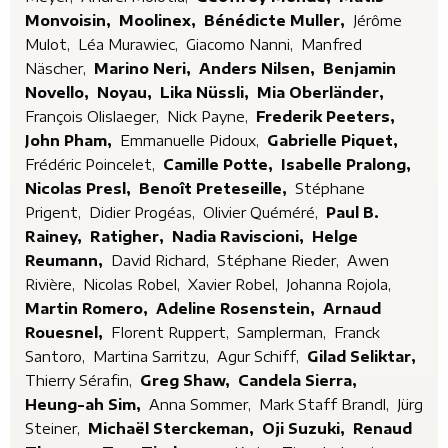
Monvoisin,
Moolinex,
Bénédicte Muller,
Jérôme
Mulot,
Léa Murawiec,
Giacomo Nanni,
Manfred
Näscher,
Marino Neri,
Anders Nilsen,
Benjamin
Novello,
Noyau,
Lika Nüssli,
Mia Oberländer,
François Olislaeger,
Nick Payne,
Frederik Peeters,
John Pham,
Emmanuelle Pidoux,
Gabrielle Piquet,
Frédéric Poincelet,
Camille Potte,
Isabelle Pralong,
Nicolas Presl,
Benoît Preteseille,
Stéphane
Prigent,
Didier Progéas,
Olivier Quéméré,
Paul B.
Rainey,
Ratigher,
Nadia Raviscioni,
Helge
Reumann,
David Richard,
Stéphane Rieder,
Awen
Rivière,
Nicolas Robel,
Xavier Robel,
Johanna Rojola,
Martin Romero,
Adeline Rosenstein,
Arnaud
Rouesnel,
Florent Ruppert,
Samplerman,
Franck
Santoro,
Martina Sarritzu,
Agur Schiff,
Gilad Seliktar,
Thierry Sérafin,
Greg Shaw,
Candela Sierra,
Heung-ah Sim,
Anna Sommer,
Mark Staff Brandl,
Jürg
Steiner,
Michaël Sterckeman,
Oji Suzuki,
Renaud