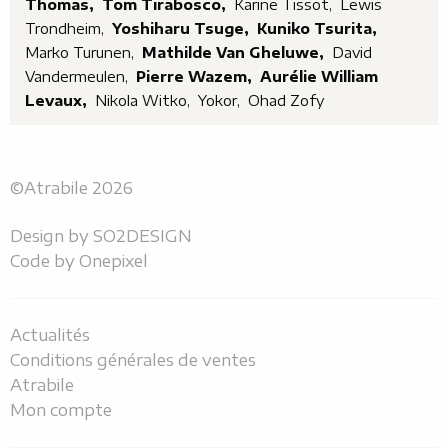
Thomas,
Tom Tirabosco,
Karine Tissot,
Lewis
Trondheim,
Yoshiharu Tsuge,
Kuniko Tsurita,
Marko Turunen,
Mathilde Van Gheluwe,
David
Vandermeulen,
Pierre Wazem,
Aurélie William
Levaux,
Nikola Witko,
Yokor,
Ohad Zofy
©Atrabile 2026
Design by
SO2DESIGN
Code by
Onepixel
Actualités
Conditions générales de ventes
Atrabile
Mon compte