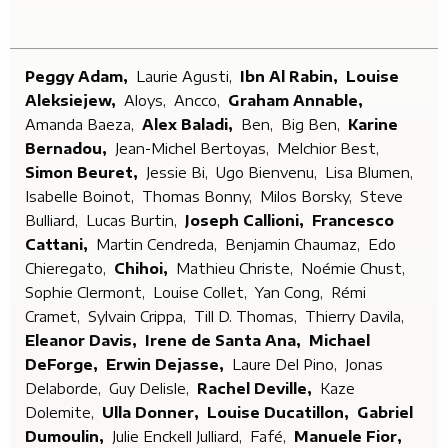
Peggy Adam,
Laurie Agusti,
Ibn Al Rabin,
Louise
Aleksiejew,
Aloys,
Ancco,
Graham Annable,
Amanda Baeza,
Alex Baladi,
Ben,
Big Ben,
Karine
Bernadou,
Jean-Michel Bertoyas,
Melchior Best,
Simon Beuret,
Jessie Bi,
Ugo Bienvenu,
Lisa Blumen,
Isabelle Boinot,
Thomas Bonny,
Milos Borsky,
Steve
Bulliard,
Lucas Burtin,
Joseph Callioni,
Francesco
Cattani,
Martin Cendreda,
Benjamin Chaumaz,
Edo
Chieregato,
Chihoi,
Mathieu Christe,
Noémie Chust,
Sophie Clermont,
Louise Collet,
Yan Cong,
Rémi
Cramet,
Sylvain Crippa,
Till D. Thomas,
Thierry Davila,
Eleanor Davis,
Irene de Santa Ana,
Michael
DeForge,
Erwin Dejasse,
Laure Del Pino,
Jonas
Delaborde,
Guy Delisle,
Rachel Deville,
Kaze
Dolemite,
Ulla Donner,
Louise Ducatillon,
Gabriel
Dumoulin,
Julie Enckell Julliard,
Fafé,
Manuele Fior,