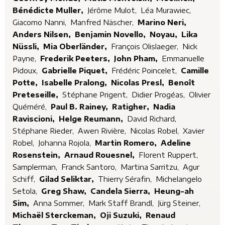
Bénédicte Muller,
Jérôme Mulot,
Léa Murawiec,
Giacomo Nanni,
Manfred Näscher,
Marino Neri,
Anders Nilsen,
Benjamin Novello,
Noyau,
Lika
Nüssli,
Mia Oberländer,
François Olislaeger,
Nick
Payne,
Frederik Peeters,
John Pham,
Emmanuelle
Pidoux,
Gabrielle Piquet,
Frédéric Poincelet,
Camille
Potte,
Isabelle Pralong,
Nicolas Presl,
Benoît
Preteseille,
Stéphane Prigent,
Didier Progéas,
Olivier
Quéméré,
Paul B. Rainey,
Ratigher,
Nadia
Raviscioni,
Helge Reumann,
David Richard,
Stéphane Rieder,
Awen Rivière,
Nicolas Robel,
Xavier
Robel,
Johanna Rojola,
Martin Romero,
Adeline
Rosenstein,
Arnaud Rouesnel,
Florent Ruppert,
Samplerman,
Franck Santoro,
Martina Sarritzu,
Agur
Schiff,
Gilad Seliktar,
Thierry Sérafin,
Michelangelo
Setola,
Greg Shaw,
Candela Sierra,
Heung-ah
Sim,
Anna Sommer,
Mark Staff Brandl,
Jürg Steiner,
Michaël Sterckeman,
Oji Suzuki,
Renaud