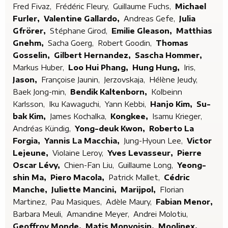
Fred Fivaz,
Frédéric Fleury,
Guillaume Fuchs,
Michael
Furler,
Valentine Gallardo,
Andreas Gefe,
Julia
Gfrörer,
Stéphane Girod,
Emilie Gleason,
Matthias
Gnehm,
Sacha Goerg,
Robert Goodin,
Thomas
Gosselin,
Gilbert Hernandez,
Sascha Hommer,
Markus Huber,
Loo Hui Phang,
Hung Hung,
Iris,
Jason,
Françoise Jaunin,
Jerzovskaja,
Hélène Jeudy,
Baek Jong-min,
Bendik Kaltenborn,
Kolbeinn
Karlsson,
Iku Kawaguchi,
Yann Kebbi,
Hanjo Kim,
Su-
bak Kim,
James Kochalka,
Kongkee,
Isamu Krieger,
Andréas Kündig,
Yong-deuk Kwon,
Roberto La
Forgia,
Yannis La Macchia,
Jung-Hyoun Lee,
Victor
Lejeune,
Violaine Leroy,
Yves Levasseur,
Pierre
Oscar Lévy,
Chien-Fan Liu,
Guillaume Long,
Yeong-
shin Ma,
Piero Macola,
Patrick Mallet,
Cédric
Manche,
Juliette Mancini,
Marijpol,
Florian
Martinez,
Pau Masiques,
Adèle Maury,
Fabian Menor,
Barbara Meuli,
Amandine Meyer,
Andrei Molotiu,
Geoffroy Monde,
Matis Monvoisin,
Moolinex,